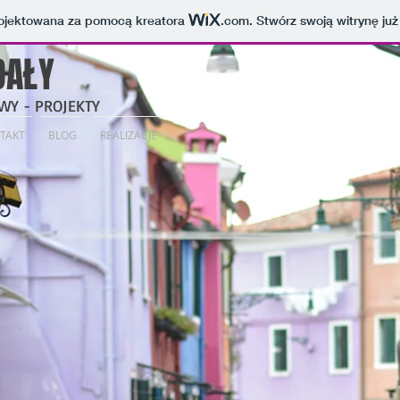
projektowana za pomocą kreatora
.com
. Stwórz swoją witrynę już
DAŁY
WY - PROJEKTY
TAKT
BLOG
REALIZACJE