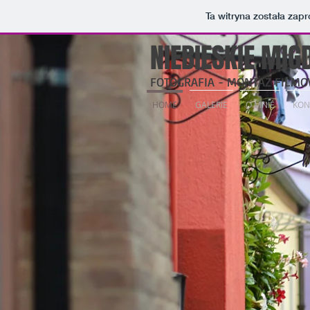
Ta witryna została za
NIEBIESKIE MIG
FOTOGRAFIA - MONTAŻ FILMO
HOME
GALERIE
O MNIE
KON